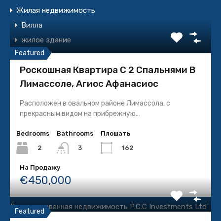
Жилая недвижимость
Вилла
Рекомендуемая Недвижимость
жилое здание
Featured
Жилой Участок
Роскошная Квартира С 2 Спальнями В
Квартира
Лимассоле, Агиос Афанасиос
Коммерческий
Здание
Расположен в овальном районе Лимассола, с
прекрасным видом на прибрежную…
Коммерческий участок
Магазин
Bedrooms
Bathrooms
Плошать
Офис
2
162
3
под строительство
На Продажу
€450,000
Лицензия
Лицензированная недвижимость P.C.C Investments Ltd
Featured