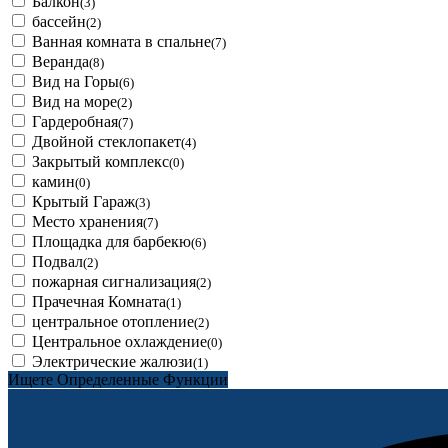
Балкон
(3)
бассейн
(2)
Ванная комната в спальне
(7)
Веранда
(8)
Вид на Горы
(6)
Вид на море
(2)
Гардеробная
(7)
Двойной стеклопакет
(4)
Закрытый комплекс
(0)
камин
(0)
Крытый Гараж
(3)
Место хранения
(7)
Площадка для барбекю
(6)
Подвал
(2)
пожарная сигнализация
(2)
Прачечная Комната
(1)
центральное отопление
(2)
Центральное охлаждение
(0)
Электрические жалюзи
(1)
Ищете Определенные Функции