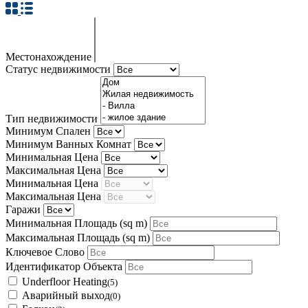
Местонахождение
Статус недвижимости
Тип недвижимости
Минимум Спален
Минимум Ванных Комнат
Минимальная Цена
Максимальная Цена
Минимальная Цена
Максимальная Цена
Гаражи
Минимальная Площадь
(sq m)
Максимальная Площадь
(sq m)
Ключевое Слово
Идентификатор Объекта
Underfloor Heating
(5)
Аварийный выход
(0)