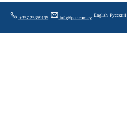
English
Русский
+357 25359195
info@pcc.com.cy